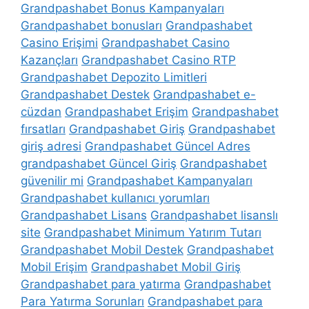
Grandpashabet Bonus Kampanyaları
Grandpashabet bonusları
Grandpashabet
Casino Erişimi
Grandpashabet Casino
Kazançları
Grandpashabet Casino RTP
Grandpashabet Depozito Limitleri
Grandpashabet Destek
Grandpashabet e-
cüzdan
Grandpashabet Erişim
Grandpashabet
fırsatları
Grandpashabet Giriş
Grandpashabet
giriş adresi
Grandpashabet Güncel Adres
grandpashabet Güncel Giriş
Grandpashabet
güvenilir mi
Grandpashabet Kampanyaları
Grandpashabet kullanıcı yorumları
Grandpashabet Lisans
Grandpashabet lisanslı
site
Grandpashabet Minimum Yatırım Tutarı
Grandpashabet Mobil Destek
Grandpashabet
Mobil Erişim
Grandpashabet Mobil Giriş
Grandpashabet para yatırma
Grandpashabet
Para Yatırma Sorunları
Grandpashabet para