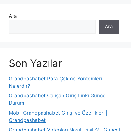
e
r
r
Ara
Ara
Son Yazılar
Grandpashabet Para Çekme Yöntemleri
Nelerdir?
Grandpashabet Çalışan Giriş Linki Güncel
Durum
Mobil Grandpashabet Girişi ve Özellikleri |
Grandpashabet
Grandpashabet Videoları Nasıl Erişilir? | Güncel