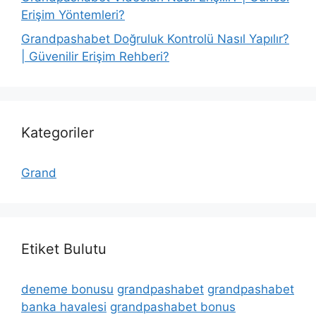
Erişim Yöntemleri?
Grandpashabet Doğruluk Kontrolü Nasıl Yapılır?
| Güvenilir Erişim Rehberi?
Kategoriler
Grand
Etiket Bulutu
deneme bonusu
grandpashabet
grandpashabet
banka havalesi
grandpashabet bonus