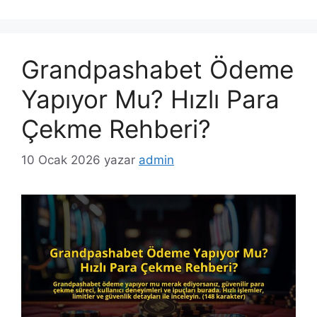
Grandpashabet Ödeme
Yapıyor Mu? Hızlı Para
Çekme Rehberi?
10 Ocak 2026
yazar
admin