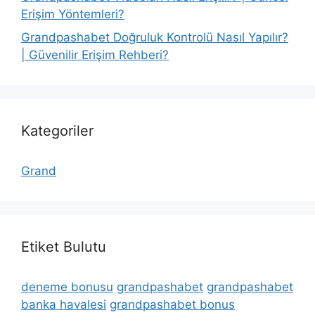
Erişim Yöntemleri?
Grandpashabet Doğruluk Kontrolü Nasıl Yapılır?
| Güvenilir Erişim Rehberi?
Kategoriler
Grand
Etiket Bulutu
deneme bonusu
grandpashabet
grandpashabet
banka havalesi
grandpashabet bonus