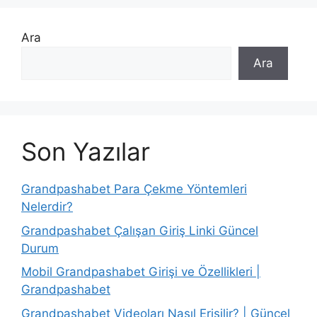
l
l
e
e
r
Ara
r
Ara
Son Yazılar
Grandpashabet Para Çekme Yöntemleri
Nelerdir?
Grandpashabet Çalışan Giriş Linki Güncel
Durum
Mobil Grandpashabet Girişi ve Özellikleri |
Grandpashabet
Grandpashabet Videoları Nasıl Erişilir? | Güncel