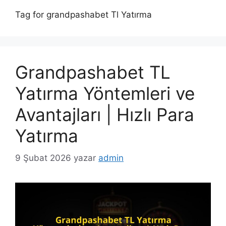
Tag for grandpashabet Tl Yatırma
Grandpashabet TL
Yatırma Yöntemleri ve
Avantajları | Hızlı Para
Yatırma
9 Şubat 2026
yazar
admin