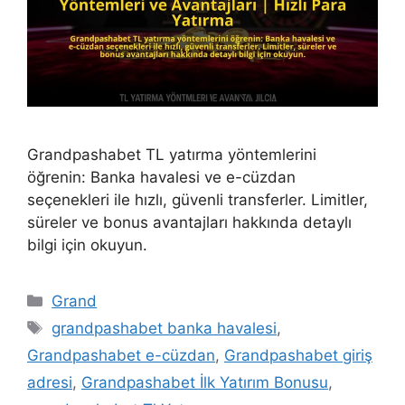
Grandpashabet TL yatırma yöntemlerini
öğrenin: Banka havalesi ve e-cüzdan
seçenekleri ile hızlı, güvenli transferler. Limitler,
süreler ve bonus avantajları hakkında detaylı
bilgi için okuyun.
K
Grand
a
E
grandpashabet banka havalesi
,
t
t
Grandpashabet e-cüzdan
,
Grandpashabet giriş
e
i
adresi
,
Grandpashabet İlk Yatırım Bonusu
,
g
k