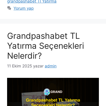
grandpashabet Tl Yatırma
o
e
r
Yorum yap
t
i
l
l
e
e
r
r
Grandpashabet TL
Yatırma Seçenekleri
Nelerdir?
11 Ekim 2025
yazar
admin