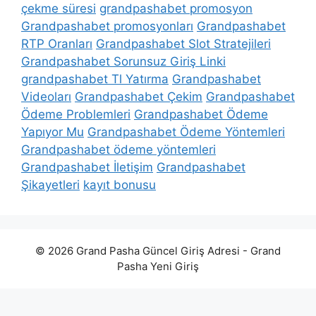
çekme süresi
grandpashabet promosyon
Grandpashabet promosyonları
Grandpashabet
RTP Oranları
Grandpashabet Slot Stratejileri
Grandpashabet Sorunsuz Giriş Linki
grandpashabet Tl Yatırma
Grandpashabet
Videoları
Grandpashabet Çekim
Grandpashabet
Ödeme Problemleri
Grandpashabet Ödeme
Yapıyor Mu
Grandpashabet Ödeme Yöntemleri
Grandpashabet ödeme yöntemleri
Grandpashabet İletişim
Grandpashabet
Şikayetleri
kayıt bonusu
© 2026 Grand Pasha Güncel Giriş Adresi - Grand
Pasha Yeni Giriş