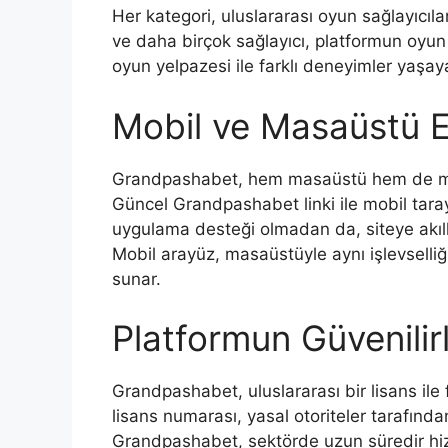
Her kategori, uluslararası oyun sağlayıcıl
ve daha birçok sağlayıcı, platformun oyun 
oyun yelpazesi ile farklı deneyimler yaşaya
Mobil ve Masaüstü Er
Grandpashabet, hem masaüstü hem de mobi
Güncel Grandpashabet linki ile mobil tara
uygulama desteği olmadan da, siteye akıllı t
Mobil arayüz, masaüstüyle aynı işlevselliğ
sunar.
Platformun Güvenilirli
Grandpashabet, uluslararası bir lisans ile
lisans numarası, yasal otoriteler tarafında
Grandpashabet, sektörde uzun süredir hiz