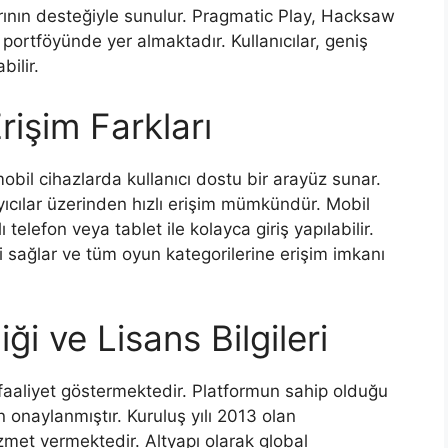
arının desteğiyle sunulur. Pragmatic Play, Hacksaw
portföyünde yer almaktadır. Kullanıcılar, geniş
bilir.
işim Farkları
l cihazlarda kullanıcı dostu bir arayüz sunar.
yıcılar üzerinden hızlı erişim mümkündür. Mobil
elefon veya tablet ile kolayca giriş yapılabilir.
i sağlar ve tüm oyun kategorilerine erişim imkanı
ği ve Lisans Bilgileri
 faaliyet göstermektedir. Platformun sahip olduğu
n onaylanmıştır. Kuruluş yılı 2013 olan
met vermektedir. Altyapı olarak global