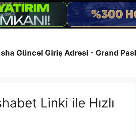
sha Güncel Giriş Adresi - Grand Pash
abet Linki ile Hızlı