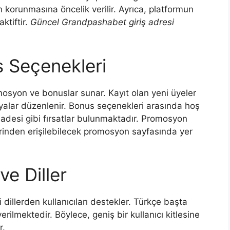
inin korunmasına öncelik verilir. Ayrıca, platformun
ktiftir.
Güncel Grandpashabet giriş adresi
 Seçenekleri
mosyon ve bonuslar sunar. Kayıt olan yeni üyeler
nyalar düzenlenir. Bonus seçenekleri arasında hoş
iadesi gibi fırsatlar bulunmaktadır. Promosyon
rinden erişilebilecek promosyon sayfasında yer
ve Diller
 dillerden kullanıcıları destekler. Türkçe başta
erilmektedir. Böylece, geniş bir kullanıcı kitlesine
r.