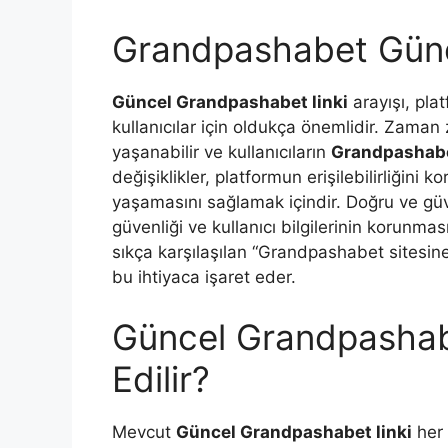
Grandpashabet Günc
Güncel Grandpashabet linki
arayışı, pla
kullanıcılar için oldukça önemlidir. Zaman
yaşanabilir ve kullanıcıların
Grandpashabe
değişiklikler, platformun erişilebilirliğini
yaşamasını sağlamak içindir. Doğru ve güve
güvenliği ve kullanıcı bilgilerinin korunm
sıkça karşılaşılan “Grandpashabet sitesin
bu ihtiyaca işaret eder.
Güncel Grandpashabe
Edilir?
Mevcut
Güncel Grandpashabet linki
her 