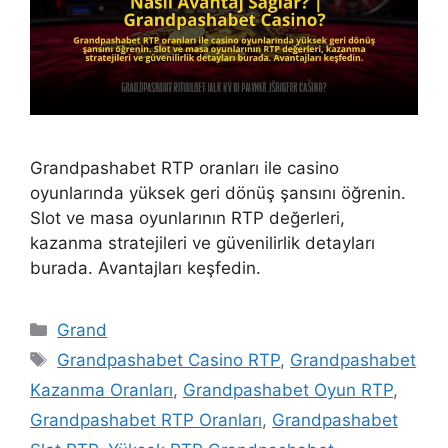
Grandpashabet RTP oranları ile casino
oyunlarında yüksek geri dönüş şansını öğrenin.
Slot ve masa oyunlarının RTP değerleri,
kazanma stratejileri ve güvenilirlik detayları
burada. Avantajları keşfedin.
K
Grand
a
E
Grandpashabet Casino RTP
,
Grandpashabet
t
t
Kazanma Oranları
,
Grandpashabet Oyun RTP
,
e
i
Grandpashabet RTP Oranları
,
Grandpashabet
g
k