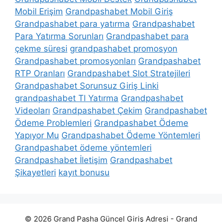
Mobil Erişim
Grandpashabet Mobil Giriş
Grandpashabet para yatırma
Grandpashabet
Para Yatırma Sorunları
Grandpashabet para
çekme süresi
grandpashabet promosyon
Grandpashabet promosyonları
Grandpashabet
RTP Oranları
Grandpashabet Slot Stratejileri
Grandpashabet Sorunsuz Giriş Linki
grandpashabet Tl Yatırma
Grandpashabet
Videoları
Grandpashabet Çekim
Grandpashabet
Ödeme Problemleri
Grandpashabet Ödeme
Yapıyor Mu
Grandpashabet Ödeme Yöntemleri
Grandpashabet ödeme yöntemleri
Grandpashabet İletişim
Grandpashabet
Şikayetleri
kayıt bonusu
© 2026 Grand Pasha Güncel Giriş Adresi - Grand