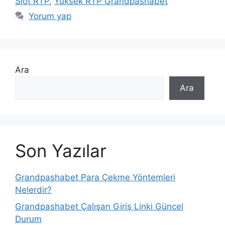
Slot RTP
,
Yüksek RTP Grandpashabet
o
e
r
Yorum yap
t
i
l
l
e
e
r
r
Ara
Ara
Son Yazılar
Grandpashabet Para Çekme Yöntemleri
Nelerdir?
Grandpashabet Çalışan Giriş Linki Güncel
Durum