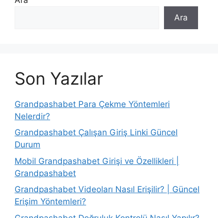
r
Ara
Son Yazılar
Grandpashabet Para Çekme Yöntemleri
Nelerdir?
Grandpashabet Çalışan Giriş Linki Güncel
Durum
Mobil Grandpashabet Girişi ve Özellikleri |
Grandpashabet
Grandpashabet Videoları Nasıl Erişilir? | Güncel
Erişim Yöntemleri?
Grandpashabet Doğruluk Kontrolü Nasıl Yapılır?