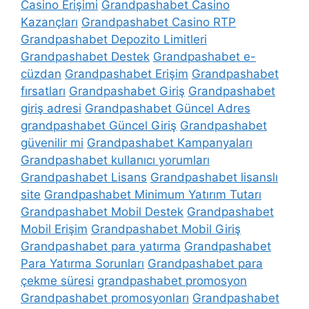
Casino Erişimi
Grandpashabet Casino
Kazançları
Grandpashabet Casino RTP
Grandpashabet Depozito Limitleri
Grandpashabet Destek
Grandpashabet e-
cüzdan
Grandpashabet Erişim
Grandpashabet
fırsatları
Grandpashabet Giriş
Grandpashabet
giriş adresi
Grandpashabet Güncel Adres
grandpashabet Güncel Giriş
Grandpashabet
güvenilir mi
Grandpashabet Kampanyaları
Grandpashabet kullanıcı yorumları
Grandpashabet Lisans
Grandpashabet lisanslı
site
Grandpashabet Minimum Yatırım Tutarı
Grandpashabet Mobil Destek
Grandpashabet
Mobil Erişim
Grandpashabet Mobil Giriş
Grandpashabet para yatırma
Grandpashabet
Para Yatırma Sorunları
Grandpashabet para
çekme süresi
grandpashabet promosyon
Grandpashabet promosyonları
Grandpashabet