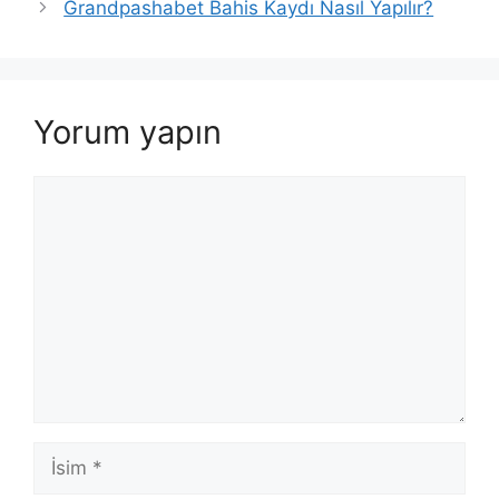
r
Grandpashabet Bahis Kaydı Nasıl Yapılır?
t
i
l
l
e
e
r
r
Yorum yapın
Y
o
r
u
m
İ
s