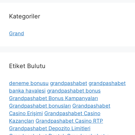
Kategoriler
Grand
Etiket Bulutu
deneme bonusu
grandpashabet
grandpashabet
banka havalesi
grandpashabet bonus
Grandpashabet Bonus Kampanyaları
Grandpashabet bonusları
Grandpashabet
Casino Erişimi
Grandpashabet Casino
Kazançları
Grandpashabet Casino RTP
Grandpashabet Depozito Limitleri