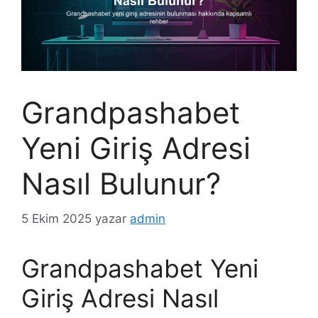
Grandpashabet
Yeni Giriş Adresi
Nasıl Bulunur?
5 Ekim 2025
yazar
admin
Grandpashabet Yeni
Giriş Adresi Nasıl