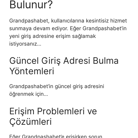
Bulunur?
Grandpashabet, kullanıcılarına kesintisiz hizmet
sunmaya devam ediyor. Eğer Grandpashabet’in
yeni giriş adresine erişim sağlamak
istiyorsanız…
Güncel Giriş Adresi Bulma
Yöntemleri
Grandpashabet’in güncel giriş adresini
öğrenmek için…
Erişim Problemleri ve
Çözümleri
Eğer Grandpashabet’e erişirken sorun