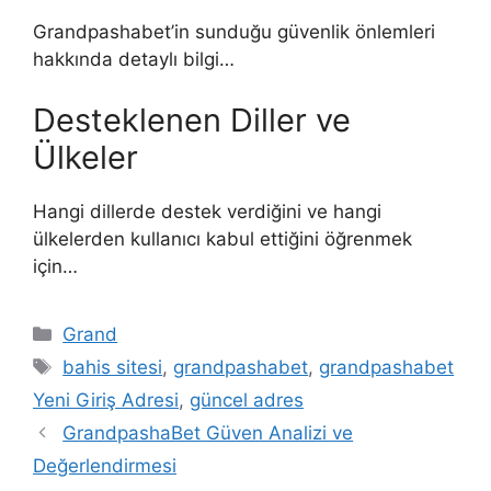
Grandpashabet’in sunduğu güvenlik önlemleri
hakkında detaylı bilgi…
Desteklenen Diller ve
Ülkeler
Hangi dillerde destek verdiğini ve hangi
ülkelerden kullanıcı kabul ettiğini öğrenmek
için…
K
Grand
a
E
bahis sitesi
,
grandpashabet
,
grandpashabet
t
t
Yeni Giriş Adresi
,
güncel adres
e
i
GrandpashaBet Güven Analizi ve
g
k
Değerlendirmesi
o
e