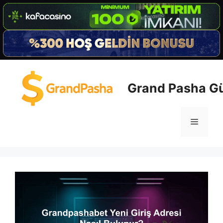
İçeriğe
atla
Grand Pasha Gün
Menü