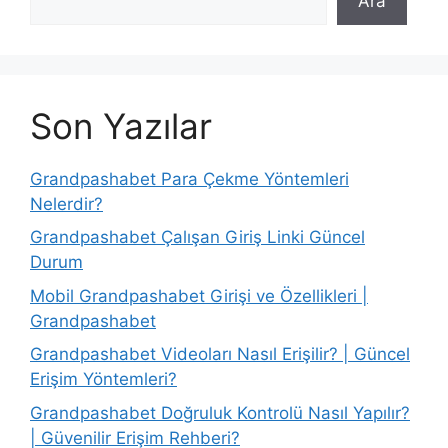
Ara
r
Son Yazılar
Grandpashabet Para Çekme Yöntemleri
Nelerdir?
Grandpashabet Çalışan Giriş Linki Güncel
Durum
Mobil Grandpashabet Girişi ve Özellikleri |
Grandpashabet
Grandpashabet Videoları Nasıl Erişilir? | Güncel
Erişim Yöntemleri?
Grandpashabet Doğruluk Kontrolü Nasıl Yapılır?
| Güvenilir Erişim Rehberi?